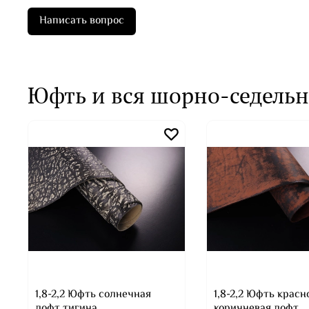
Написать вопрос
Юфть и вся шорно-седельн
1,8-2,2 Юфть солнечная
1,8-2,2 Юфть красн
лофт тигина
коричневая лофт