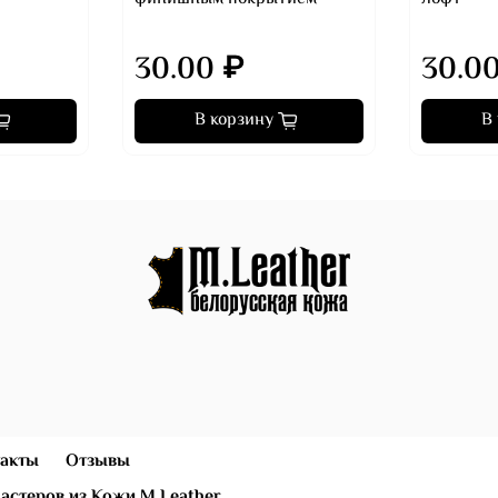
30.00 ₽
30.0
В корзину
В
)
акты
Отзывы
астеров из Кожи M.Leather