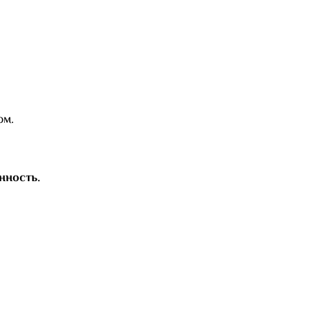
ом.
нность.