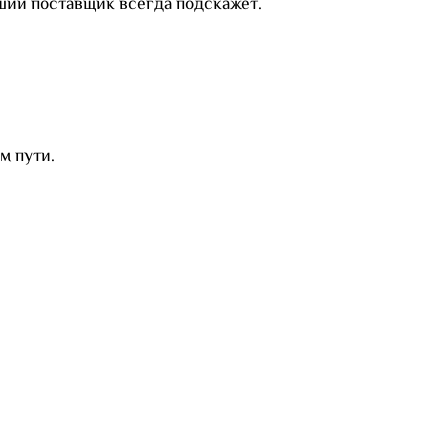
оший поставщик всегда подскажет.
м пути.