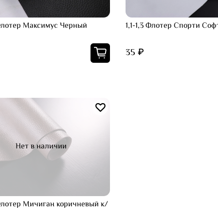
 Флотер Максимус Черный
1,1-1,3 Флотер Спорти Соф
35 ₽
Нет в наличии
 Флотер Мичиган коричневый к/