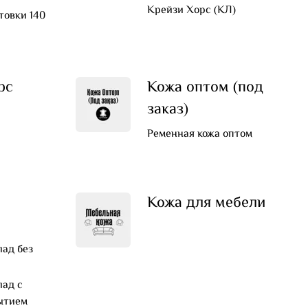
Крейзи Хорс (КЛ)
товки 140
рс
Кожа оптом (под
заказ)
Ременная кожа оптом
а
Кожа для мебели
ад без
ад с
ытием