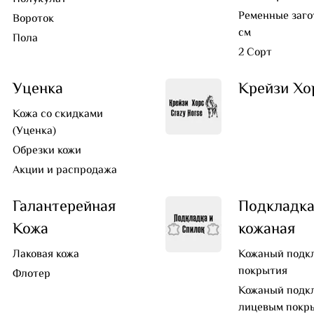
Ременные заго
Вороток
см
Пола
2 Сорт
Уценка
Крейзи Хо
Кожа со скидками
(Уценка)
Обрезки кожи
Акции и распродажа
Галантерейная
Подкладк
Кожа
кожаная
Лаковая кожа
Кожаный подкл
покрытия
Флотер
Кожаный подкл
лицевым покр