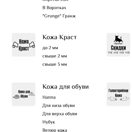
В Воротках
"Grunge" Гранж
Кожа Краст
до 2 мм
свыше 2 мм
свыше 3 мм
Кожа для обуви
Наппа
Для низа обуви
Для верха обуви
Нубук
Велюр кожа