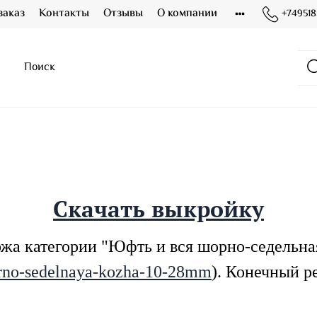
заказ
Контакты
Отзывы
О компании
+749518
Скачать выкройку
жа категории "Юфть и вся шорно-седельная
horno-sedelnaya-kozha-10-28mm
). Конечный р