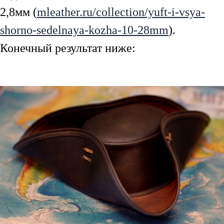
2,8мм (
mleather.ru/collection/yuft-i-vsya-
shorno-sedelnaya-kozha-10-28mm
).
Конечный результат ниже: