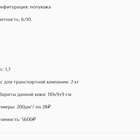
нфигурация: полукожа
отность: 6/10.
с: 1,7
с для транспортной компании: 2 кг
бариты данной кожи: 110х9х9 см
змеры: 200дм²/ по 28₽
оимость: 5600₽