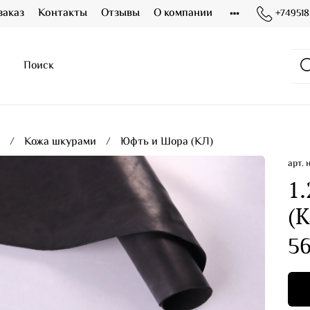
заказ
Контакты
Отзывы
О компании
+749518
я
Кожа шкурами
Юфть и Шора (КЛ)
арт.
1.
(К
5