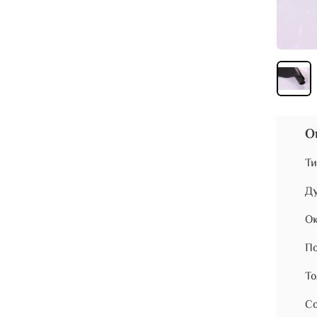
О
Ти
Ду
Ок
По
То
Со