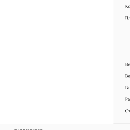
Ко
Пл
Ве
Ве
Га
Ра
Ст