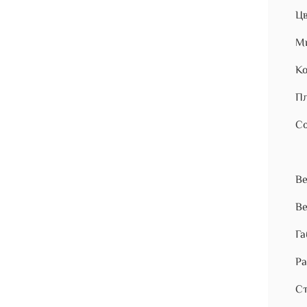
Цв
Ми
Ко
Пл
Со
Ве
Ве
Га
Ра
Ст