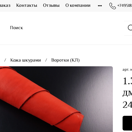
заказ
Контакты
Отзывы
О компании
+749518
я
Кожа шкурами
Воротки (КЛ)
арт.
1.
дм
24