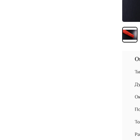
О
Ти
Ду
Ок
По
То
Ра