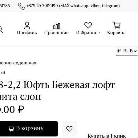
51385
+375 29 7009199 (MAX.whatsapp, viber, telegram)
Профиль
Сравнение
Избранное
Корзина
орно-седельная
нк4
8-2,2 Юфть Бежевая лофт
лита слон
.00 ₽
В корзину
Купить в 1 клик