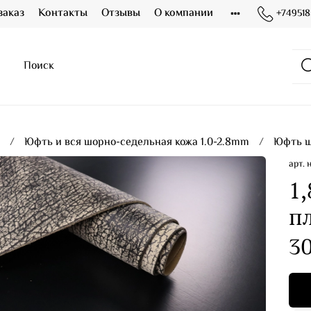
заказ
Контакты
Отзывы
О компании
+749518
я
Юфть и вся шорно-седельная кожа 1.0-2.8mm
Юфть ш
арт.
1,
п
30