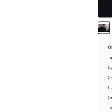
О
Ти
Ду
Ок
По
От
То