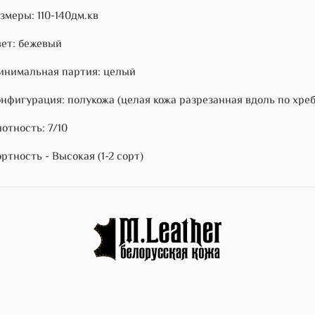
змеры: 110-140дм.кв
ет: бежевый
нимальная партия: целый
нфигурация: полукожа (целая кожа разрезанная вдоль по хре
отность: 7/10
ртность - Высокая (1-2 сорт)
)