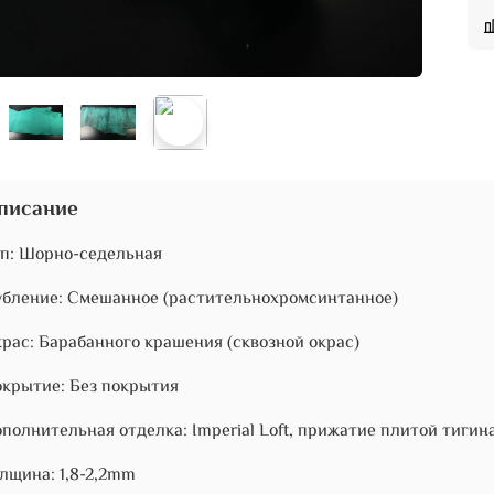
писание
п: Шорно-седельная
бление: Смешанное (растительнохромсинтанное)
рас: Барабанного крашения (сквозной окрас)
крытие: Без покрытия
полнительная отделка: Imperial Loft, прижатие плитой тигин
лщина: 1,8-2,2mm