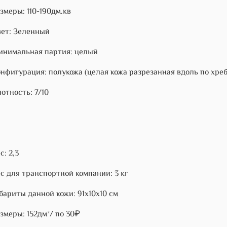
змеры: 110-190дм.кв
ет: Зеленный
нимальная партия: целый
нфигурация: полукожа (целая кожа разрезанная вдоль по хре
отность: 7/10
с: 2,3
с для транспортной компании: 3 кг
бариты данной кожи: 91х10х10 см
змеры: 152дм²/ по 30₽