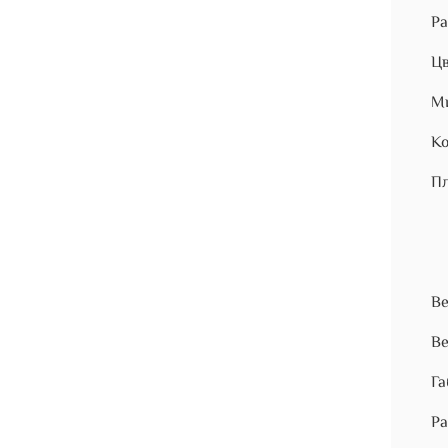
Ра
Цв
Ми
Ко
Пл
Ве
Ве
Га
Ра