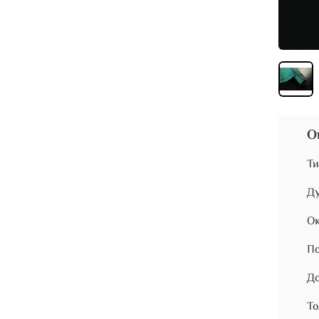
О
Ти
Ду
Ок
По
До
То