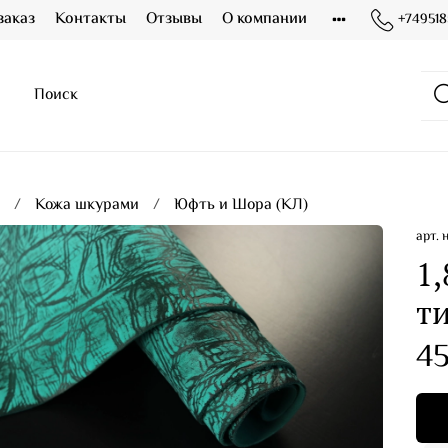
заказ
Контакты
Отзывы
О компании
+749518
я
Кожа шкурами
Юфть и Шора (КЛ)
арт.
1,
ти
45