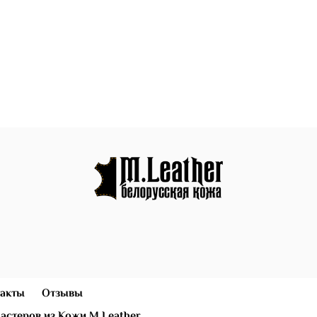
)
акты
Отзывы
астеров из Кожи M.Leather