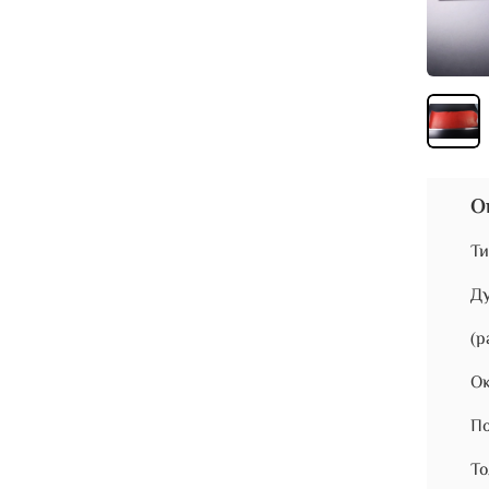
О
Ти
Д
(р
Ок
По
То