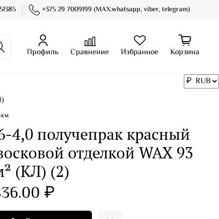
51385
+375 29 7009199 (MAX.whatsapp, viber, telegram)
Профиль
Сравнение
Избранное
Корзина
Л)
нкм
6-4,0 получепрак красный
 восковой отделкой WAX 93
² (КЛ) (2)
36.00 ₽