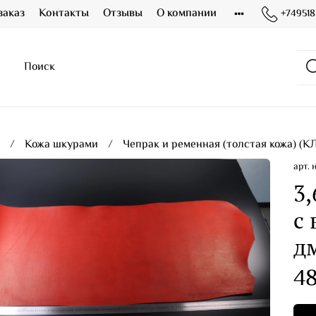
заказ
Контакты
Отзывы
О компании
+749518
я
Кожа шкурами
Чепрак и ременная (толстая кожа) (К
арт.
3,
с
дм
48