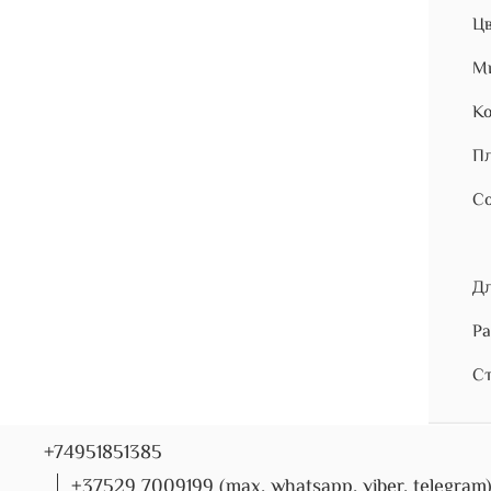
Цв
Ми
Ко
Пл
Со
Дл
Ра
Ст
+74951851385
+37529 7009199 (max, whatsapp, viber, telegram