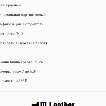
ет: красный
нимальная партия: целый
нфигурация: Получепрак
отность: 7/10.
ртность: Высокая (1-2 сорт)
инна вдоль хребта 135 см
змеры: 93дм²/ по 52₽
оимость: 4836₽
)