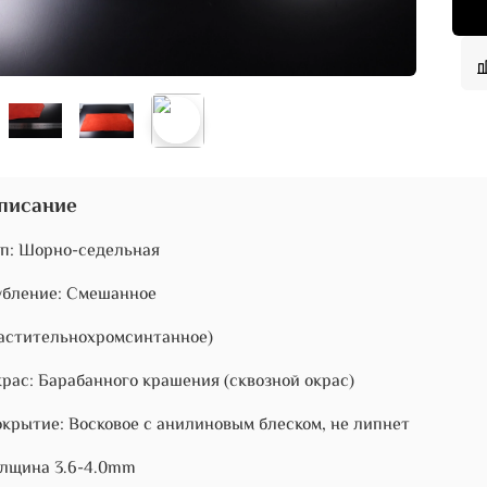
писание
п: Шорно-седельная
убление: Смешанное
астительнохромсинтанное)
рас: Барабанного крашения (сквозной окрас)
крытие: Восковое с анилиновым блеском, не липнет
лщина 3.6-4.0mm