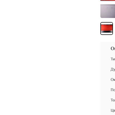
О
Ти
Ду
Ок
По
То
Цв