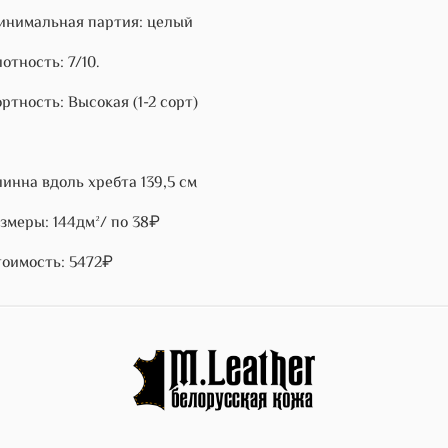
нимальная партия: целый
отность: 7/10.
ртность: Высокая (1-2 сорт)
инна вдоль хребта 139,5 см
змеры: 144дм²/ по 38₽
оимость: 5472₽
)