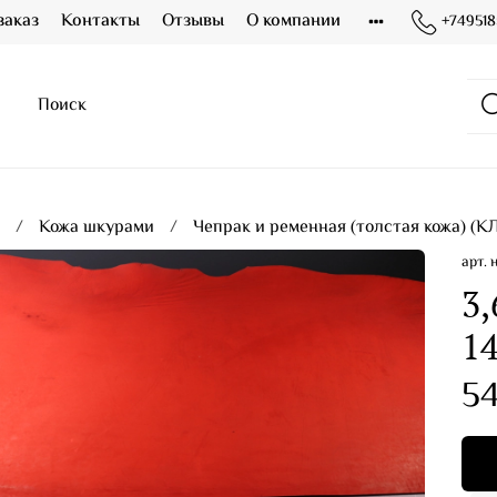
заказ
Контакты
Отзывы
О компании
+749518
я
Кожа шкурами
Чепрак и ременная (толстая кожа) (К
арт.
3,
14
54