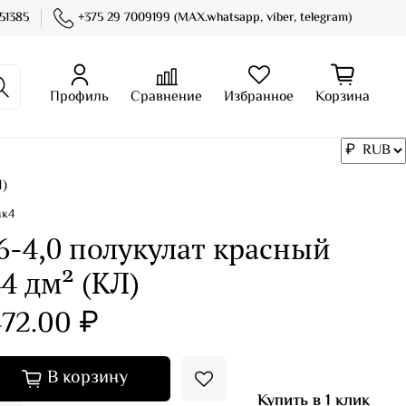
51385
+375 29 7009199 (MAX.whatsapp, viber, telegram)
Профиль
Сравнение
Избранное
Корзина
Л)
нк4
6-4,0 полукулат красный
4 дм² (КЛ)
72.00 ₽
В корзину
Купить в 1 клик