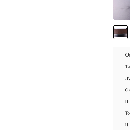
О
Ти
Ду
Ок
По
То
Цв