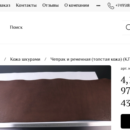
заказ
Контакты
Отзывы
О компании
+749518
я
Кожа шкурами
Чепрак и ременная (толстая кожа) (К
арт.
4,
97
43