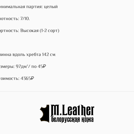
нимальная партия: целый
отность: 7/10.
ртность: Высокая (1-2 сорт)
инна вдоль хребта 142 см
змеры: 97дм²/ по 45₽
оимость: 4365₽
)