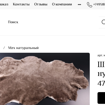
заказ
Контакты
Отзывы
О компании
+749518
я
Мех натуральный
арт.
Шк
н
47