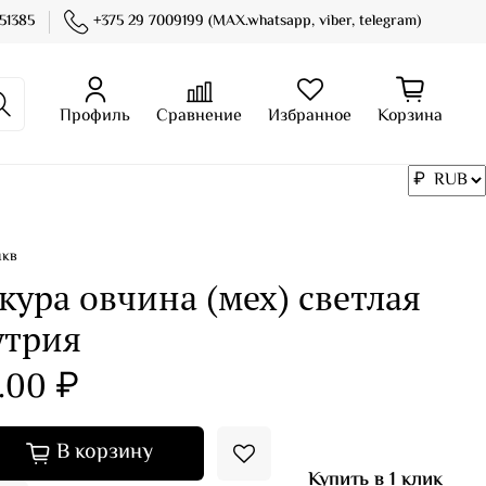
51385
+375 29 7009199 (MAX.whatsapp, viber, telegram)
Профиль
Сравнение
Избранное
Корзина
нкв
ура овчина (мех) светлая
утрия
.00 ₽
В корзину
Купить в 1 клик