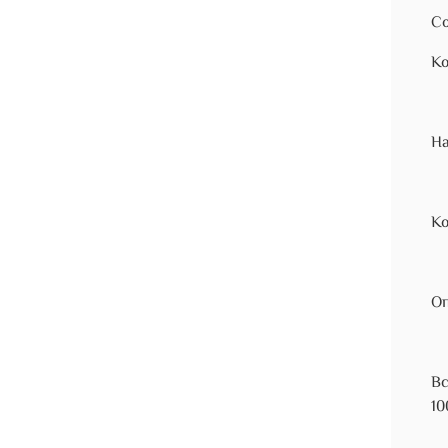
Со
Ко
На
Ко
Оп
Вс
10