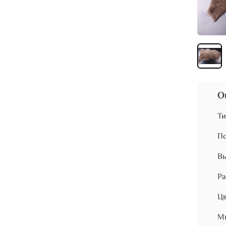
О
Ти
По
Вы
Ра
Цв
Ми