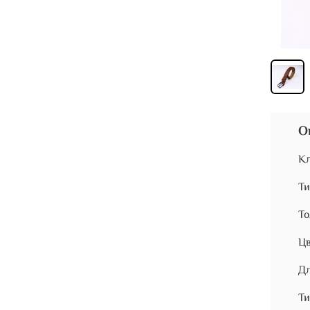
О
Кл
Ти
То
Цв
Дл
Ти