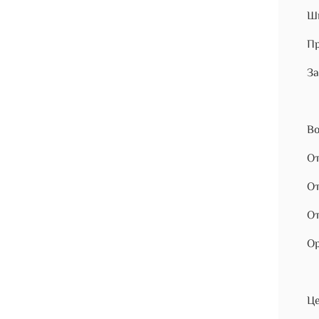
Ши
Пр
За
Во
От
От
От
Ор
Це