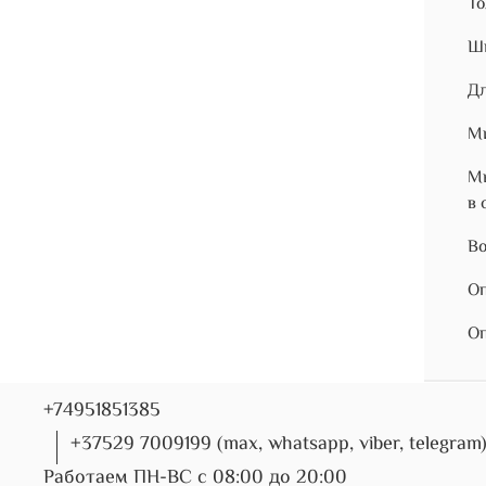
То
Ши
Дл
Ми
Мы
в 
Во
Оп
Оп
+74951851385
+37529 7009199 (max, whatsapp, viber, telegram
Работаем ПН-ВС с 08:00 до 20:00