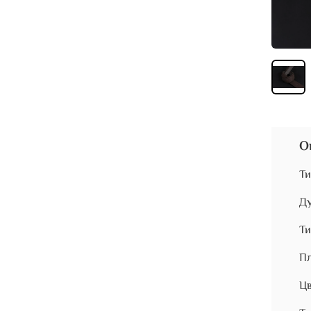
О
Ти
Ду
Ти
Пл
Цв