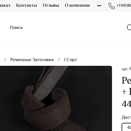
заказ
Контакты
Отзывы
О компании
+749518
я
Ременные Заготовки
1 Сорт
арт.
Р
+
44
Дос
4