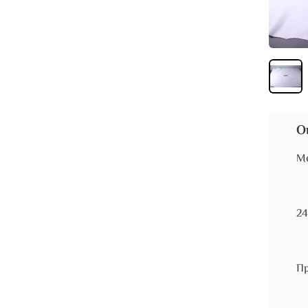
О
М
24
Пр