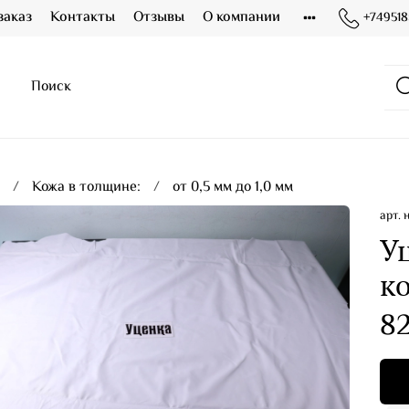
заказ
Контакты
Отзывы
О компании
+749518
я
Кожа в толщине:
от 0,5 мм до 1,0 мм
арт.
Уц
ко
8