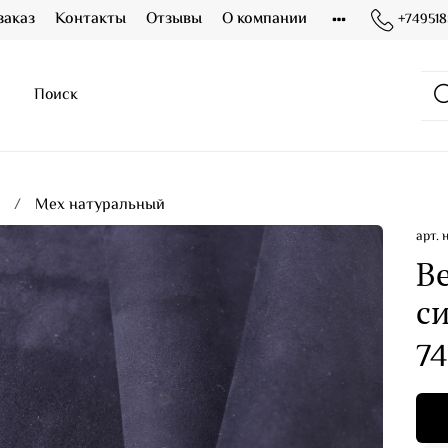
заказ
Контакты
Отзывы
О компании
+749518
я
Мех натуральный
арт.
В
с
74