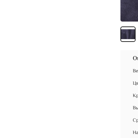
О
В
Цв
Кр
Вы
Ср
На