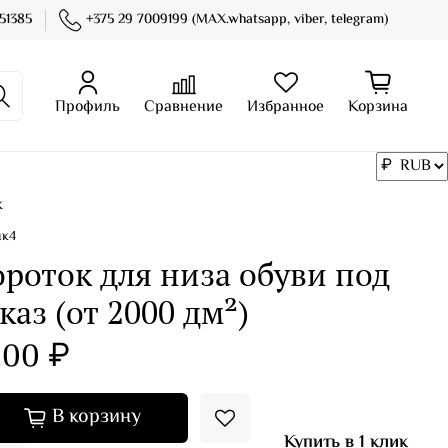
51385
+375 29 7009199 (MAX.whatsapp, viber, telegram)
Профиль
Сравнение
Избранное
Корзина
к
нк4
ороток для низа обуви под
каз (от 2000 дм²)
.00 ₽
В корзину
Купить в 1 клик