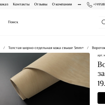
заказ
Контакты
Отзывы
О компании
+749518
я
Толстая шорно-седельная кожа свыше 3mm+
Ворото
арт.
В
за
19