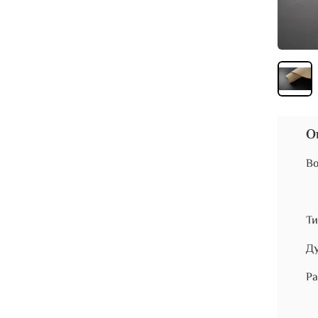
О
Во
Ти
Ду
Ра