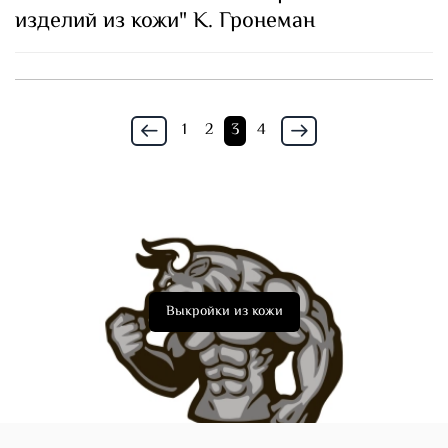
изделий из кожи" К. Гронеман
1
2
3
4
Выкройки из кожи