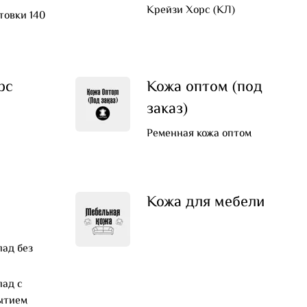
Крейзи Хорс (КЛ)
товки 140
рс
Кожа оптом (под
заказ)
Ременная кожа оптом
а
Кожа для мебели
ад без
ад с
ытием