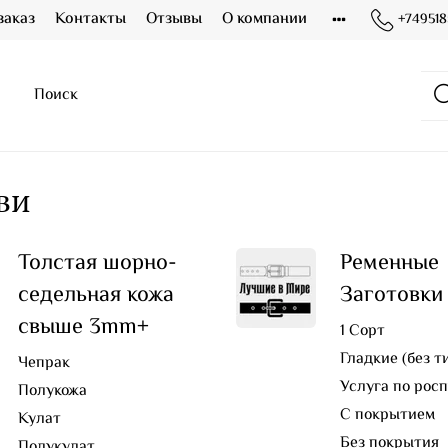
заказ
Контакты
Отзывы
О компании
+749518
ви
Толстая шорно-
Ременные
седельная кожа
Заготовки
свыше 3mm+
1 Сорт
Гладкие (без т
Чепрак
Услуга по рос
Полукожа
С покрытием
Кулат
Без покрытия
Полукулат