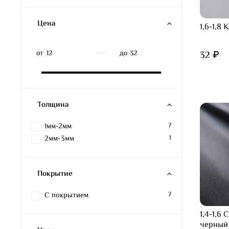
Цена
1,6-1,8
—
от
до
32 ₽
Толщина
1мм-2мм
7
2мм-3мм
1
Покрытие
С покрытием
7
1,4-1,6
черный