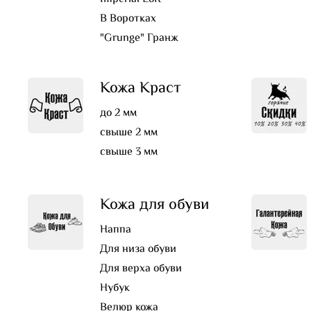
В Воротках
"Grunge" Гранж
Кожа Краст
до 2 мм
свыше 2 мм
свыше 3 мм
Кожа для обуви
Наппа
Для низа обуви
Для верха обуви
Нубук
Велюр кожа