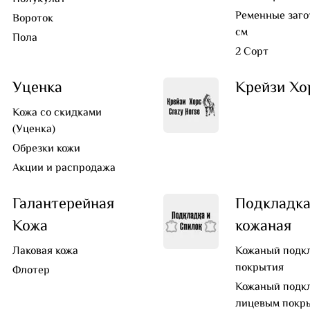
Ременные заго
Вороток
см
Пола
2 Сорт
Уценка
Крейзи Хо
Кожа со скидками
(Уценка)
Обрезки кожи
Акции и распродажа
Галантерейная
Подкладк
Кожа
кожаная
Лаковая кожа
Кожаный подкл
покрытия
Флотер
Кожаный подкл
лицевым покр