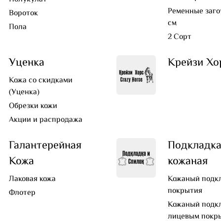
Ременные заго
Вороток
см
Пола
2 Сорт
Уценка
Крейзи Хо
Кожа со скидками
(Уценка)
Обрезки кожи
Акции и распродажа
Галантерейная
Подкладк
Кожа
кожаная
Лаковая кожа
Кожаный подкл
покрытия
Флотер
Кожаный подкл
лицевым покр