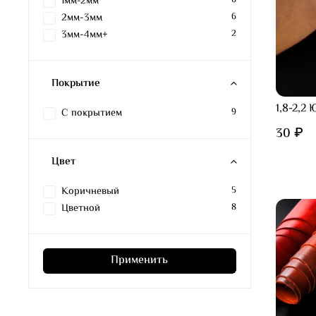
1мм-2мм
2мм-3мм
6
3мм-4мм+
2
Покрытие
1,8-2,2
С покрытием
9
30 ₽
Цвет
Коричневый
5
Цветной
8
Применить