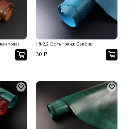
ный топаз
1,8-2,2 Юфть гранж Сапфир
30 ₽