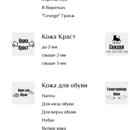
В Воротках
"Grunge" Гранж
Кожа Краст
до 2 мм
свыше 2 мм
свыше 3 мм
Кожа для обуви
Наппа
Для низа обуви
Для верха обуви
Нубук
Велюр кожа