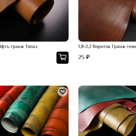
 Юфть гранж Топаз
1,8-2,2 Вороток Гранж тем
25 ₽