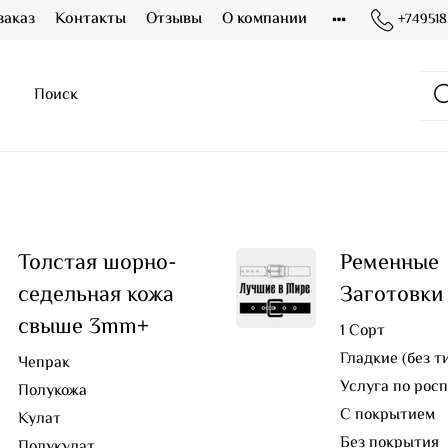
заказ
Контакты
Отзывы
О компании
+749518
Толстая шорно-
Ременные
седельная кожа
Заготовки
свыше 3mm+
1 Сорт
Гладкие (без т
Чепрак
Услуга по рос
Полукожа
С покрытием
Кулат
Без покрытия
Полукулат