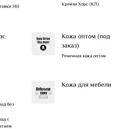
Крейзи Хорс (КЛ)
товки 140
рс
Кожа оптом (под
заказ)
Ременная кожа оптом
а
Кожа для мебели
ад без
ад с
ытием